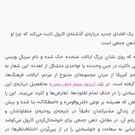
 یک افشای جدید درباره‌ی گذشته‌ی کارول ثابت می‌کند که چرا او
 ذهنِ جمعی است.
م» که روی نشانِ بزرگِ ایالات متحده حک شده و نامِ سریالِ وینس
نی «کثرت در عینِ وحدت» یا «واحدی متشکل از تعدد». این شعار به
دِ آمریکا از میان مجموعه‌ای متنوع از مردم، ایالات، فرهنگ‌ها،
 گرفته است. در
نقدِ اپیزود سوم «پلوریبوس»
به‌تفصیل درباره‌ی این
ی را در حذفِ تمام تفاوت‌ها، تعارض‌ها و کثرت می‌بیند. این را
و هلن که همیشه بر نوعی «کِش‌وقوس» و «اصطکاک» بنا شده و پیش
ز زندگیِ مشترکشان دقیقاً در نتیجه‌‌ی روحیه‌ی متفاوتشان و
رغمِ آن. در مقابل، ذهنِ جمعی برای خوشحال‌کردنِ کارول می‌کوشد
ابی به سعادت و خوشبختی را در از بین‌بُردن اختلاف‌نظر‌ها؛ در