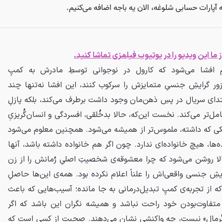
 ما این ویدیو را در یوتیوب فیلمزی تماشا کنید.
رم افشا می‌شود که کارول در نوجوانی توسطِ مادرش به کمپِ
زور گرایشِ جنسیِ متمایزش را سرکوب کنند، این افشا نه‌تنها چند
ز ابتدای سریال در پسِ ذهن‌مان وجود داشت برطرف می‌کند، بلکه پازلِ
مل‌تر می‌کند. نخست این‌که، حالا بدخُلقی، افسردگی و انسان‌گُریزیِ
تیکی که داشته، ملموس‌تر از همیشه می‌شود. همچنین معلوم می‌شود
ده‌ها، هیچ خانواده‌ای ندارد. چون اگر هم خانواده داشته باشد، آنها
ا روشن می‌شود که چرا معشوقه‌ی شخصیتِ اصلیِ رُمانش را از زن
یشِ جنسی واقعی‌اش را علناً اعلام نکرده بود. همه‌ی این‌ها حاصلِ
از تجربه‌ی کمپِ تبدیل‌درمانی به جا مانده؛ آسیب‌هایی که باعث
تفاوت‌بودن خود راحت نباشد و همیشه نگران این باشد که اگر
 «نُرمال» نیست، چه واکنشی نشان می‌دهند. صحبت از کسی است که