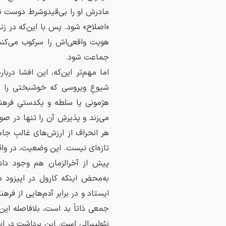
مادرش او را بی‌قیدوشرط دوست ند
«اصلاح» شود. پس با این‌که در
هویت واقعی‌اش را سرکوب می‌کند
جماعت شود.
اما مهم‌تر این‌که، این افشا دربا
شیوعِ ویروسی که خوشبختی را در
هژمونی یا سلطه و یکدستیِ فره
می‌زند و پذیرشِ آن را تنها در ص
هر انحراف از ارزش‌های غالبِ جام
تازه‌ای نیست. این وضعیت، در واق
پیش از آخرالزمان هم وجود داش
به‌محض اینکه کارول در اپیزود د
ایستاد و در برابر آدم‌هایی از فر
جمعی ذاتاً بد است، بلافاصله این
نئولیبرالی است. این برداشت در 