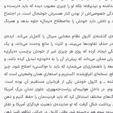
اشته و نپذیرفته؛ بلکه او را چیزی معیوب دیده که باید «درست» و
 زندگی خصوصی‌اش از بودن کنار همسرش خوشحال است، در اجتماع
 و تلاش دارد خودش را به‌اصطلاح «نرمال» جلوه بدهد و همرنگ
ره‌ی گذشته‌ی کارول نظامِ معناییِ سریال را کامل‌تر می‌کند. ایده‌ی
 حذفِ تفاوت‌ها می‌بیند، و کثرت را مانعِ وحدت می‌داند، و یک
نگی ایجاد کرده که روی هر چیزی غیر از خودش برچسبِ «دیگری»
ورتی ممکن می‌داند که پیش‌تر آن را به «خودی» تبدیل کرده باشد، و
عه را ناهنجاری‌ای می‌شمارد که باید با «واکسنی» اصلاح شود، چیز
ع، نسخه‌ای اغراق‌شده، اکستریم‌ و استعاریِ همان وضعیتی است که
ته ــ و کارول خودش یکی از قربانیان مستقیم آن بوده است.
وم، در داخلِ هواپیمای ریاست‌جمهوری، جلوی نشانِ بزرگِ آمریکا
هنگ‌های مختلف استدلال کرد که باید فردیت‌مان را حفظ کنیم و ذهنِ
 برداشت شکل گرفت که او نماینده‌ی ذهنیتِ فردگرای آمریکا و تفکرِ
اپیزود سوم هم برجسته شد، وقتی کارول در حرکتی تناقص‌آمیز ذهنِ