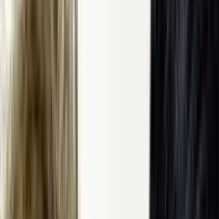
رازینسکی و میلیسنت سیموندز
یلی
امتیاز ۷.۵ از ۱۰
A Quiet P، خانواده ابوت (پدر لی، مادر اولین، دختر ناشنوا ریگن و پسرانش مارکوس و
تلاش می‌کنند؛ بعد از اینکه موجودات بیگانه با شنوایی فوق‌العاده
د کاملاً بی‌صدا زندگی کنند، با زبان اشاره و قدم‌های محتاطانه تا
با یک اسباب‌بازی صدا ایجاد می‌کند، خانواده با تراژدی روبه‌رو
 استراتژی و حمایت یکدیگر در جهانی که هر صدا می‌تواند کشنده