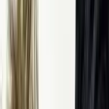
 بک و جان کرازینسکی