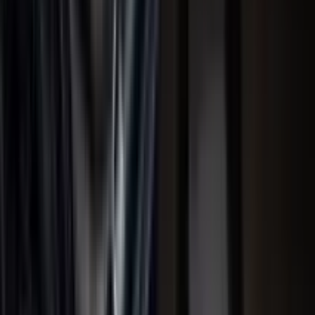
۲۰. فیلم یک مکان ساکت
فیلم A Quiet Place
کارگردان:
جان کرازینسکی
نویسنده:
برایان وودز، اسکات