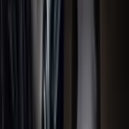
بازیگران:
امیلی بلانت، جان ک
سال پخش:
۲۰۱۸
ژانر:
درام، ترسناک و علمی تخ
میانگین امتیازات
A Quiet Place در IMDB:
در فیلم lace
بو) برای زنده ماندن در یک مزرعه 
زمین را تصرف کرده‌اند. آن‌ها بای
موجودات را جذب نکنند. وقتی بو 
می‌شود. ابوت‌ها باید با شجاعت،
باشد، زنده بمانند.