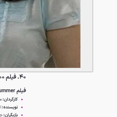
۴۰. فیلم ۵۰۰ روز سامر
فیلم 500Days of Summer
کارگردان:
م
نویسنده:
ا
بازیگران:
جو