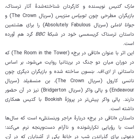
مارک گتیس
نویسنده و کارگردان شناخته‌شدهٔ آثار ترسناک،
بازیگران مطرحی چون
توبیاس منزیس
(سریال The Crown) و
جوانا لاملی
(سریال Absolutely Fabulous) را برای هشتمین
داستان ترسناک کریسمسی خود در شبکهٔ
BBC
گرد هم آورده
است.
این اثر با عنوان «اتاقی در برج» (The Room in the Tower) که
در دوران میان‌ دو‌ جنگ در بریتانیا روایت می‌شود، بر اساس
داستانی از
ای.اف. بنسون
ساخته شده و بازیگران دیگری چون
نانسی کارول (سریال The Crown)، بن منسفیلد (سریال
Endeavour) و پالی واکر (سریال Bridgerton) نیز در آن حضور
دارند. پالی واکر پیش‌تر در پروژهٔ Bookish با گتیس همکاری
داشته است.
داستان «اتاقی در برج» دربارهٔ «راجر وینستنلی» است که سال‌ها
است با رؤیایی تکرارشونده و ناآرام دست‌و‌پنجه نرم می‌کند؛
دعوتی برای گذراندن شب در خانهٔ یکی از آشنایان که در آن،