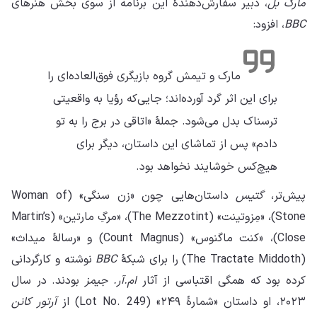
مارک بل
، دبیر سفارش‌دهندهٔ این برنامه از سوی بخش هنرهای
BBC
، افزود:
مارک و تیمش گروه بازیگری فوق‌العاده‌ای را
برای این اثر گرد آورده‌اند؛ جایی‌که رؤیا به واقعیتی
ترسناک بدل می‌شود. جملهٔ «اتاقی در برج را به تو
دادم» پس از تماشای این داستان، دیگر برای
هیچ‌کس خوشایند نخواهد بود.
پیش‌تر،
گتیس
داستان‌هایی چون «زن سنگی» (Woman of
Stone)، «مِزوتینت» (The Mezzotint)، «مرگِ مارتین» (Martin’s
Close)، «کنت ماگنوس» (Count Magnus) و «رسالهٔ میداث»
(The Tractate Middoth) را برای شبکهٔ
BBC
نوشته و کارگردانی
کرده بود که همگی اقتباسی از آثار
ام.آر. جیمز
بودند. در سال
۲۰۲۳، او داستان «شمارهٔ ۲۴۹» (Lot No. 249) از
آرتور کانن