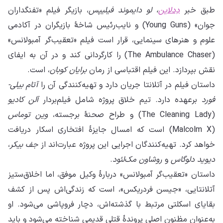
طبق خبر
دِدلاین
، لو دایموند فیلیپس
، بازیگر فیلم «تفنگداران
جوان» (Young Guns) و نایب‌رئیس شاخهٔ بازیگران در آکادمی
علوم و هنرهای سینمایی، قرار است فیلم «تعقیب‌گر آمبولانس»
(The Ambulance Chaser) را کارگردانی کند و در آن به ایفای
نقش بپردازد. این فیلم اقتباسی از رمان
برایان کوبان
، است.
داستان فیلم در آتلانتا جریان دارد و تهیه‌کنندگی آن را
آتام بیلی-
فورد
برعهده دارد. تیم خلاق پروژه شامل فیلم‌بردار
آلن کادیو
(The Cleaning Lady) و طراح صحنهٔ برجسته،
وین توماس
(Malcolm X) است که امسال جایزهٔ افتخاری اسکار دریافت
خواهد کرد. تهیه‌کنندگان اجرایی این پروژه عبارت‌اند از
جف بیکر
،
دیوید دلوگاس
و
روشاون مک‌لئود
.
داستان «تعقیب‌گر آمبولانس» دربارهٔ وکیل موفق، اما اخلاق‌ستیز
آتلانتایی، «جیسن فردریکس»، است که زندگی‌اش پس از کشف
بقایای اسکلتی مرتبط با گذشته‌اش، دچار فروپاشی می‌شود. او
به‌عنوان مظنون اصلی پروندهٔ قتلی قدیمی شناخته می‌شود و باید