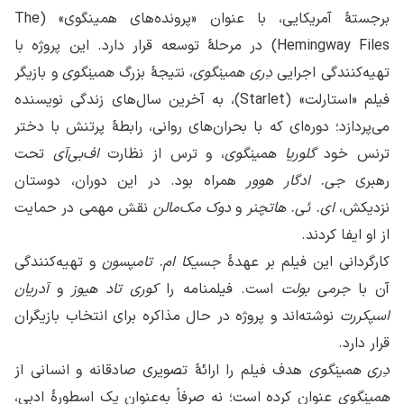
برجستهٔ آمریکایی، با عنوان «پرونده‌های همینگوی» (The
Hemingway Files) در مرحلهٔ توسعه قرار دارد. این پروژه با
تهیه‌کنندگی اجرایی
دِری همینگوی
، نتیجهٔ بزرگ
همینگوی
و بازیگر
فیلم‌ «استارلت» (Starlet)، به آخرین سال‌های زندگی نویسنده
می‌پردازد؛ دوره‌ای که با بحران‌های روانی، رابطهٔ پرتنش با دختر
ترنس خود
گلوریا همینگوی
، و ترس از نظارت
اف‌بی‌آی
تحت
رهبری
جی. ادگار هوور
همراه بود. در این دوران، دوستان
نزدیکش،
ای. ئی. هاتچنر
و
دوک مک‌مالن
نقش مهمی در حمایت
از او ایفا کردند.
کارگردانی این فیلم بر عهدهٔ
جسیکا ام. تامپسون
و تهیه‌کنندگی
آن با
جرمی بولت
است. فیلمنامه را
کوری تاد هیوز
و
آدریان
اسپکررت
نوشته‌اند و پروژه در حال مذاکره برای انتخاب بازیگران
قرار دارد.
دِری همینگوی
هدف فیلم را ارائهٔ تصویری صادقانه و انسانی از
همینگوی
عنوان کرده است؛ نه صرفاً به‌عنوان یک اسطورهٔ ادبی،