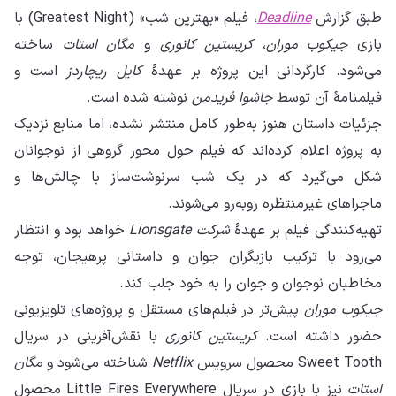
طبق گزارش
Deadline
، فیلم «بهترین شب» (Greatest Night) با
بازی
جیکوب موران
،
کریستین کانوری
و
مگان استات
ساخته
می‌شود. کارگردانی این پروژه بر عهدهٔ
کایل ریچاردز
است و
فیلمنامهٔ آن توسط
جاشوا فریدمن
نوشته شده است.
جزئیات داستان هنوز به‌طور کامل منتشر نشده، اما منابع نزدیک
به پروژه اعلام کرده‌اند که فیلم حول محور گروهی از نوجوانان
شکل می‌گیرد که در یک شب سرنوشت‌ساز با چالش‌ها و
ماجراهای غیرمنتظره روبه‌رو می‌شوند.
تهیه‌کنندگی فیلم بر عهدهٔ
شرکت Lionsgate
خواهد بود و انتظار
می‌رود با ترکیب بازیگران جوان و داستانی پرهیجان، توجه
مخاطبان نوجوان و جوان را به خود جلب کند.
جیکوب موران
پیش‌تر در فیلم‌های مستقل و پروژه‌های تلویزیونی
حضور داشته است.
کریستین کانوری
با نقش‌آفرینی در سریال
Sweet Tooth محصول سرویس
Netflix
شناخته می‌شود و
مگان
استات
نیز با بازی در سریال Little Fires Everywhere محصول