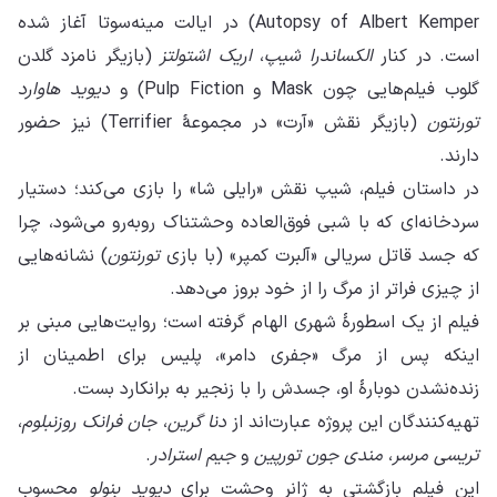
Autopsy of Albert Kemper) در ایالت مینه‌سوتا آغاز شده
است. در کنار
الکساندرا شیپ
،
اریک اشتولتز
(بازیگر نامزد گلدن
گلوب فیلم‌هایی چون Mask و Pulp Fiction) و
دیوید هاوارد
تورنتون
(بازیگر نقش «آرت» در مجموعهٔ Terrifier) نیز حضور
دارند.
در داستان فیلم، شیپ نقش «رایلی شا» را بازی می‌کند؛ دستیار
سردخانه‌ای که با شبی فوق‌العاده وحشتناک روبه‌رو می‌شود، چرا
که جسد قاتل سریالی «آلبرت کمپر» (با بازی
تورنتون
) نشانه‌هایی
از چیزی فراتر از مرگ را از خود بروز می‌دهد.
فیلم از یک اسطورهٔ شهری الهام گرفته است؛ روایت‌هایی مبنی بر
اینکه پس از مرگ «جفری دامر»، پلیس برای اطمینان از
زنده‌نشدن دوبارهٔ او، جسدش را با زنجیر به برانکارد بست.
تهیه‌کنندگان این پروژه عبارت‌اند از
دنا گرین
،
جان فرانک روزنبلوم
،
تریسی مرسر
،
مندی جون تورپین
و
جیم استرادر
.
این فیلم بازگشتی به ژانر وحشت برای
دیوید بنولو
محسوب