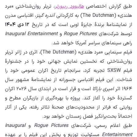
طبق گزارش اختصاصی
هالیوود ریپورتر
، تریلر روان‌شناختی «مرد
هلندی» (The Dutchman) به کارگردانی
آندره گینز
، اقتباسی مدرن
از نمایشنامهٔ برندهٔ جایزهٔ اوبی است که در تاریخ
۱۲ دی ۱۴۰۴
توسط شرکت‌های
Rogue Pictures
و
Inaugural Entertainment
راهی سینماهای سراسر آمریکا خواهد شد.
فیلم سینمایی «مرد هلندی» (The Dutchman)، اثری در ژانر تریلر
روان‌شناختی که نخستین نمایش جهانی خود را در جشنوارهٔ
فیلم SXSW تجربه کرد، سرانجام تاریخ اکران عمومی خود را
شناخت. این فیلم اقتباسی جسورانه از نمایشنامهٔ مشهور سال
۱۹۶۴ اثر
امیری باراکا
است و قرار است در ابتدای سال ۲۰۲۶ اکران
گستردهٔ خود را آغاز کند. پروژه با بهره‌گیری از بازیگران مطرح و
روایتی که فراتر از محدودیت‌های صحنهٔ تئاتر رفته، یکی از آثار
احتمالاً بحث‌برانگیز فصل زمستان خواهد بود.
طبق اعلام رسمی، شرکت‌های
Rogue Pictures
و
Inaugural
Entertainment
مسئولیت توزیع و پخش این فیلم را بر عهده