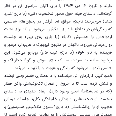
دارند و تاریخ ۱۲ دی ۱۴۰۴ را برای اکران سراسری آن در نظر
گرفته‌اند. داستان فیلم حول محور شخصیت «کلی» (با بازی
آندره
هلند
) می‌چرخد؛ تاجری موفق، اما گرفتار در بحران‌های شخصی
که زندگی‌اش در تقاطع با دو زن دگرگون می‌شود. او که برای نجات
ازدواجش با همسرش «کایا» (با بازی
زازی بیتز
) به جلسات
روان‌درمانی می‌رود، ناگهان در متروی نیویورک با غریبه‌ای مرموز و
فریبنده به نام «لولا» (با بازی
کیت مارا
) روبه‌رو می‌شود. این
برخورد ساده به سرعت به یک بازی موش و گربهٔ خطرناک و
جنسی تبدیل می‌شود که زندگی و هویت او را تهدید می‌کند.
آندره گینز
، کارگردان اثر، فیلمنامه را با همکاری
قاسم بصیر
نوشته
و تلاش کرده است تا با خروج از فضای تک‌لوکیشنی واگن قطار
(که در نمایشنامهٔ اصلی وجود دارد)، ابعاد جدیدی به داستان
ببخشد. او صحنه‌هایی از زندگی خانوادگی «کلی»، جلسات درمانی
عجیب او با روانشناسش (با بازی
استیون مک‌کینلی هندرسون
) و
مهمانی‌های سیاسی دوستانش را به روایت اضافه کرده است تا