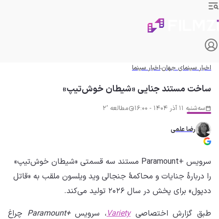
اخبار سینمای جهان
اخبار سینما
ساخت مستند جنایی «شیطان خوش‌تیپ»
سه‌شنبه 11 آذر 1404 - 16:00
مطالعه '2
رضا علمی
سرویس +Paramount مستند سه قسمتی «شیطان خوش‌تیپ»
را دربارهٔ جنایات و محاکمهٔ جنجالی وید ویلسون ملقب به «قاتل
ددپول» برای پخش در سال ۲۰۲۶ تولید می‌کند.
طبق گزارش اختصاصی
Variety
، سرویس
+Paramount
چراغ