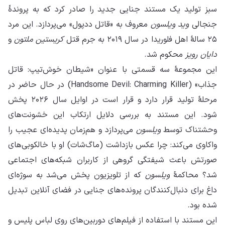
سبز تولید یک مستند جنایی جدید را صادر کرد که به پروندهٔ
جنجالی
وید ویلسون
معروف به «قاتل ددپول» می‌پردازد. این مرد
۲۵ سالهٔ اهل فلوریدا در سال ۲۰۱۹ به جرم قتل
کریستین ملتون
و
دایان رویز
محکوم شد.
این مجموعهٔ سه قسمتی با عنوان «شیطان خوش‌تیپ: قاتل
جذاب» (Handsome Devil: Charming Killer) در حال حاضر در
مرحلهٔ تولید قرار دارد و قرار است در اوایل سال ۲۰۲۶ پخش
شود. این مستند به بررسی دلایل ارتکاب این خشونت‌های
وحشتناک توسط
ویلسون
می‌پردازد و هم‌زمان پدیده‌ای عجیب را
واکاوی می‌کند: چرا عکس بازداشت (ماگ‌شات) او با خالکوبی‌های
صورتش باعث شیفتگی گروهی از کاربران شبکه‌های اجتماعی
شد؟ محاکمهٔ
ویلسون
که از تلویزیون پخش می‌شد به سوژه‌ای
داغ برای دنبال‌کنندگان پرونده‌های جنایی در فضای آنلاین تبدیل
شده بود.
این مستند با استفاده از فیلم‌های دوربین‌های روی لباس پلیس و