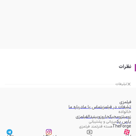
نظرات
تبلیغات
فیلمزی
تبلیغات در فیلمزی
تماس با ما
درباره ما
خانواده
زومیت
زومجی
کجارو
زوبین
پدال
فیلمزی
پارس پک
میزبانی و پشتیبانی
TheForge
هسته قدرتمند فیلمزی