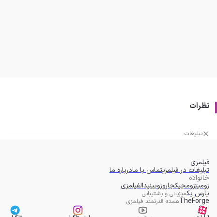
نظرات
تبلیغات
فیلمزی
تبلیغات در فیلمزی
تماس با ما
درباره ما
خانواده
زومیت
زومجی
کجارو
زوبین
پدال
فیلمزی
پارس پک
میزبانی و پشتیبانی
TheForge
هسته قدرتمند فیلمزی