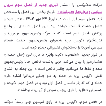
شرکت
نتفلیکس
با انتشار
تیزری جدید از فصل سوم سریال
سیاسی و پرطرفدار «دیپلمات»
، تاریخ پخش این فصل را مشخص
کرد. فصل سوم قرار است در تاریخ
۲۴ مهر ۱۴۰۴
منتشر شود و
شامل هشت قسمت خواهد بود. این فصل ادامه‌ای بر وقایع
پرتنش فصل دوم است که با مرگ رئیس‌جمهور «ریبرن» و
قدرت‌گیری «گریس پن» به‌عنوان رئیس‌جمهور جدید، فضای
سیاسی آمریکا را دستخوش تغییراتی جدی کرده است.
در تیزر جدید، شخصیت «کیت وایْلِر» با بازی
کری راسل
جمله‌ای
هشدارآمیز را بیان می‌کند: «زنی به‌شدت ناقص حالا رئیس‌جمهور
شده و فقط ما می‌دانیم چقدر ناقص است.» این جمله به افشای
نقش «گریس پن» در حمله به ناو جنگی بریتانیا اشاره دارد؛
حمله‌ای که آغازگر داستان فصل اول بود و در فصل دوم، «کیت» و
همسرش «هال» با بازی
روفِس سوئل
از آن پرده برداشتند.
در فصل سوم، «گریس پن» با بازی
آلیسون جنی
رسماً سوگند