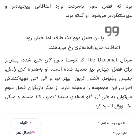
بود که فصل سوم به‌سرعت وارد اتفاقاتی پیچیده‌تر و
غیرمنتظره‌تر می‌شود. او گفته بود:
پایان فصل دوم یک طرف، اما خیلی زود
اتفاقات خارق‌العاده‌تری رخ می‌دهند.
سریال The Diplomat که توسط
دبورا کان
خلق شده، پیش‌تر
برای فصل چهارم نیز تمدید شده است. او به‌همراه
کری راسل
،
جنیس ویلیامز
،
الکس گریوز
،
پیتر نوا
و
الی اتی
تهیه‌کنندگی
اجرایی این مجموعه را برعهده دارد. از دیگر بازیگران فصل سوم
می‌توان به
علی آن
،
آتو اِساندو
،
سیلیا ایمری
،
نانا منساه
و
میگل
ساندووال
اشاره کرد.
لایک
مقاله رو دوست داشتی؟
ارسال نظر
نظرت چیه؟