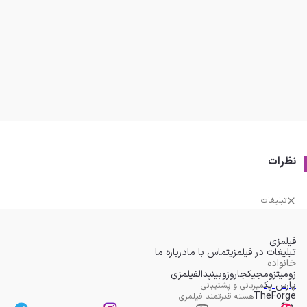
نظرات
تبلیغات
فیلمزی
تبلیغات در فیلمزی
تماس با ما
درباره ما
خانواده
زومیت
زومجی
کجارو
زوبین
پدال
فیلمزی
پارس پک
میزبانی و پشتیبانی
TheForge
هسته قدرتمند فیلمزی