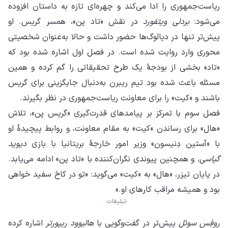
ریاست‌جمهوری را ادا می‌کند و چهره‌ای تازه به داستان افزوده
می‌شود:
بردلی ویتفورد
در نقش «تاد پن»، همسر گریس. او
پیش‌تر تنها در دیالوگ‌ها حضور داشت و حالا به‌عنوان شخصیتی
محوری وارد روایت شده است. در فصل اول اشاره شده بود که
«تاد» بخشی از بودجهٔ یک طرح تحقیقاتی را گم کرده و همین
مسئله باعث شده بود تیم ریبرن به‌دنبال جایگزینی برای گریس
باشند و «کیت» را برای معاونت ریاست‌جمهوری در نظر بگیرند.
فصل سوم با تمرکز بر پیامدهای قدرت‌گیری «گریس پن»، تلاش
«هال» برای رساندن «کیت» به مقام معاونت، و روابط پیچیدهٔ او
با «آستین دِنیسون» وزیر امور خارجهٔ بریتانیا با بازی
دیوید
گیاسی
، و همچنین پیوندی نگران‌کننده با «تاد پن» ادامه می‌یابد.
در پایان تیزر، «هال» به «کیت» می‌گوید: «تو در کاخ سفید خواهی
بود و همیشه مراقب کارهای او.»
تبلیغات
روفِس سوئل
پیش‌تر در گفت‌وگویی با
هالیوود ریپورتر
اشاره کرده