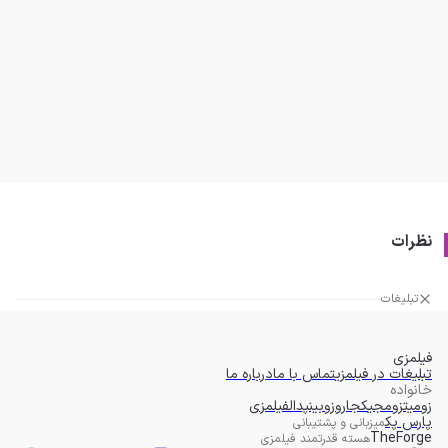
نظرات
تبلیغات
فیلمزی
تبلیغات در فیلمزی
تماس با ما
درباره ما
خانواده
زومیت
زومجی
کجارو
زوبین
پدال
فیلمزی
پارس پک
میزبانی و پشتیبانی
TheForge
هسته قدرتمند فیلمزی