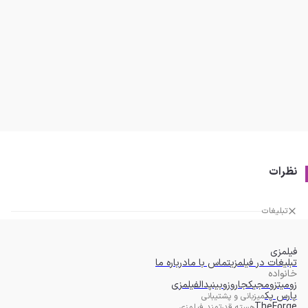
نظرات
تبلیغات
فیلمزی
تبلیغات در فیلمزی
تماس با ما
درباره ما
خانواده
زومیت
زومجی
کجارو
زوبین
پدال
فیلمزی
پارس پک
میزبانی و پشتیبانی
TheForge
هسته قدرتمند فیلمزی