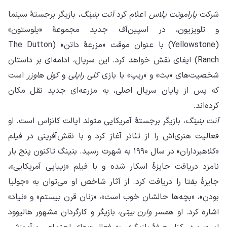
شرکت
پارامونت پلاس
اعلام کرد
آنت بنینگ
، بازیگر برجستهٔ سینما
و تلویزیون، در اسپین‌آف جدید مجموعهٔ «یلوستون»
(Yellowstone) با عنوان موقت «مزرعهٔ داتن» (The Dutton
Ranch) ایفای نقش خواهد کرد. این سریال، ادامه‌ای بر داستان
شخصیت‌های «بث» و «ریپ» با بازی
کلی رایلی
و
کول هاوزر
است
که پس از پایان سریال اصلی، به مزرعه‌ای جدید نقل مکان
کرده‌اند.
آنت بنینگ
، بازیگر برجستهٔ آمریکایی متولد ایالت کانزاس است. او
فعالیت هنری‌اش را از تئاتر آغاز کرد و با نقش‌آفرینی در فیلم
«کلاهبرداران» در سال ۱۹۹۰ به شهرت رسید. بنینگ تاکنون پنج بار
نامزد دریافت جایزهٔ اسکار شده و با فیلم «زیبایی آمریکایی»،
جایزهٔ بفتا را دریافت کرد. از آثار شاخص او می‌توان به «جولیا
بودن»، «بچه‌ها حالشان خوب است»، «زنان قرن بیستم» و «نیاد»
اشاره کرد. او همسر
وارن بیتی
، بازیگر و کارگردان مشهور هالیوود