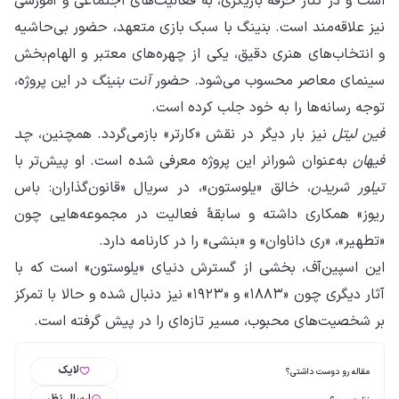
است و در کنار حرفهٔ بازیگری، به فعالیت‌های اجتماعی و آموزشی
نیز علاقه‌مند است. بنینگ با سبک بازی متعهد، حضور بی‌حاشیه
و انتخاب‌های هنری دقیق، یکی از چهره‌های معتبر و الهام‌بخش
سینمای معاصر محسوب می‌شود. حضور
آنت بنینگ
در این پروژه،
توجه رسانه‌ها را به خود جلب کرده است.
فین لیتل
نیز بار دیگر در نقش «کارتر» بازمی‌گردد. همچنین،
چد
فیهان
به‌عنوان شورانر این پروژه معرفی شده است. او پیش‌تر با
تیلور شریدن
، خالق «یلوستون»، در سریال «قانون‌گذاران: باس
ریوز» همکاری داشته و سابقهٔ فعالیت در مجموعه‌هایی چون
«تطهیر»، «ری داناوان» و «بنشی» را در کارنامه دارد.
این اسپین‌آف، بخشی از گسترش دنیای «یلوستون» است که با
آثار دیگری چون «۱۸۸۳» و «۱۹۲۳» نیز دنبال شده و حالا با تمرکز
بر شخصیت‌های محبوب، مسیر تازه‌ای را در پیش گرفته است.
لایک
مقاله رو دوست داشتی؟
ارسال نظر