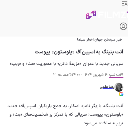
اخبار سینمای جهان
اخبار سینما
آنت بنینگ به اسپین‌آف «یلوستون» پیوست
سریالی جدید با عنوان «مزرعهٔ داتن» با محوریت «بث» و «ریپ»
سه‌شنبه 4 شهریور 1404 - 14:00
مطالعه '2
رضا علمی
آنت بنینگ، بازیگر نامزد اسکار، به جمع بازیگران اسپین‌آف جدید
«یلوستون» پیوست؛ سریالی که با تمرکز بر شخصیت‌های «بث» و
«ریپ» ساخته می‌شود.