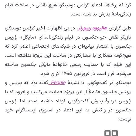
کرد که برخلاف ادعای کولمن دومینگو، هیچ نقشی در ساخت فیلم
زندگی‌نامهٔ پدرش نداشته است.
طبق گزارش
هالیوود ریپورتر
، در پی اظهارات اخیر
کولمن دومینگو
،
بازیگر نقش جو جکسون در فیلم زندگی‌نامه‌ای «مایکل»،
پاریس
جکسون
با انتشار بیانیه‌ای در شبکه‌های اجتماعی اعلام کرد که
هیچ‌گونه همکاری یا مشارکتی در ساخت این پروژه نداشته است.
این فیلم که با حمایت رسمی خانوادهٔ
مایکل جکسون
ساخته
می‌شود، قرار است در فروردین ۱۴۰۵ اکران شود.
دومینگو
در گفت‌وگویی با نشریهٔ
People
گفته بود که
پاریس
و
پرینس جکسون
«کاملاً از این پروژه حمایت می‌کنند» و افزود که با
پاریس
دربارهٔ پدرش گفت‌وگویی کوتاه داشته است. اما
پاریس
جکسون
در واکنش به این ادعا، در استوری اینستاگرام خود
نوشت: