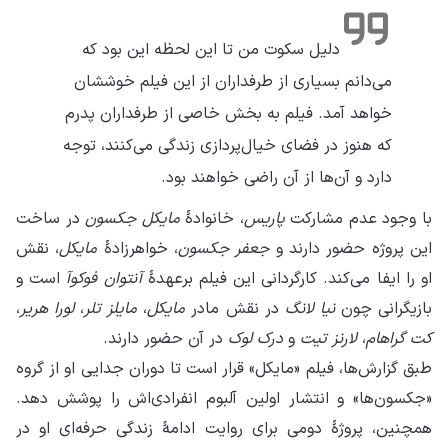
دلیل سکوت من تا این لحظه این بود که
می‌دانم بسیاری از طرفداران از این فیلم خوششان
خواهد آمد. فیلم به بخش خاصی از طرفداران پدرم
که هنوز در فضای خیال‌پردازی زندگی می‌کنند، توجه
دارد و آن‌ها از آن راضی خواهند بود.
با وجود عدم مشارکت
پاریس
، خانوادهٔ
مایکل جکسون
در ساخت
این پروژه حضور دارند و
جعفر جکسون
، خواهرزادهٔ
مایکل
، نقش
او را ایفا می‌کند. کارگردانی این فیلم برعهدهٔ
آنتوان فوکوآ
است و
بازیگرانی چون
نیا لانگ
در نقش مادر
مایکل
،
مایلز تلر
،
لورا هریر
،
کت گراهام
،
لارنز تیت
و
درک لوک
در آن حضور دارند.
طبق گزارش‌ها، فیلم «مایکل» قرار است تا دوران جدایی او از گروه
«جکسون‌ها» و انتشار اولین آلبوم انفرادی‌اش را پوشش دهد.
همچنین، پروژهٔ دومی برای روایت ادامهٔ زندگی حرفه‌ای او در