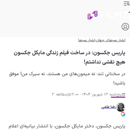
اخبار سینمای جهان
اخبار سینما
پاریس جکسون: در ساخت فیلم زندگی مایکل جکسون
هیچ نقشی نداشتم!
در سخنانی تند: نه میمون‌های من هستند، نه سیرک من! موفق
باشید!
پنج‌شنبه 13 شهریور 1404 - 12:00
مطالعه '2
رضا علمی
پاریس جکسون، دختر مایکل جکسون، با انتشار بیانیه‌ای اعلام