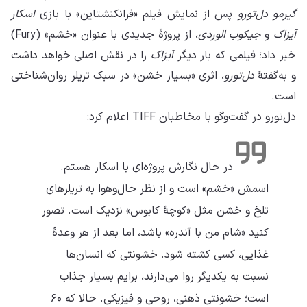
گیرمو دل‌تورو
پس از نمایش فیلم «فرانکنشتاین» با بازی
اسکار
آیزاک
و
جیکوب الوردی
، از پروژهٔ جدیدی با عنوان «خشم» (Fury)
خبر داد؛ فیلمی که بار دیگر
آیزاک
را در نقش اصلی خواهد داشت
و به‌گفتهٔ
دل‌تورو
، اثری «بسیار خشن» در سبک تریلر روان‌شناختی
است.
دل‌تورو در گفت‌وگو با مخاطبان TIFF اعلام کرد:
در حال نگارش پروژه‌ای با اسکار هستم.
اسمش «خشم» است و از نظر حال‌و‌هوا به تریلرهای
تلخ و خشن مثل «کوچهٔ کابوس» نزدیک است. تصور
کنید «شام من با آندره» باشد، اما بعد از هر وعدهٔ
غذایی، کسی کشته شود. خشونتی که انسان‌ها
نسبت به یکدیگر روا می‌دارند، برایم بسیار جذاب
است؛ خشونتی ذهنی، روحی و فیزیکی. حالا که ۶۰