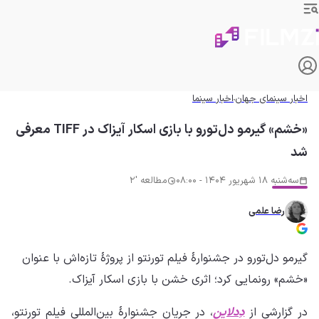
اخبار سینمای جهان
اخبار سینما
«خشم» گیرمو دل‌تورو با بازی اسکار آیزاک در TIFF معرفی
شد
سه‌شنبه 18 شهریور 1404 - 08:00
مطالعه '2
رضا علمی
گیرمو دل‌تورو در جشنوارهٔ فیلم تورنتو از پروژهٔ تازه‌اش با عنوان
«خشم» رونمایی کرد؛ اثری خشن با بازی اسکار آیزاک.
در گزارشی از
دِدلاین
، در جریان جشنوارهٔ بین‌المللی فیلم تورنتو،