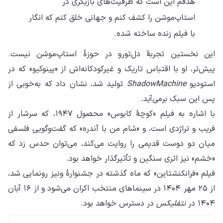
هدفم این است که ظرفیت‌های بازیگری در
استاپ‌موشن را کشف کنم و جهانی خلق کنم که انگار
با فیلم زنده ساخته شده.
این نخستین تجربهٔ دل‌تورو در حوزهٔ استاپ‌موشن نیست.
پیش‌تر، او با اقتباس تاریک و غیرکودکانه‌اش از «پینوکیو» که در
استودیو
ShadowMachine
تولید شد، نشان داد که به‌خوبی از
پس این سبک برمی‌آید.
با اشاره به فیلم «کوچهٔ کابوس» محصول ۱۹۴۷، که سرشار از
فریب و تراژدی است، و «شام من با آندره» که گفت‌وگویی فلسفی
میان دو دوست قدیمی را روایت می‌کند، می‌توان حدس زد که
«خشم» نیز اثری سنگین و تأثیرگذار خواهد بود.
فیلم «فرانکنشتاین» که ماه گذشته در جشنوارهٔ ونیز رونمایی شد،
از ۲۵ مهر ۱۴۰۴ در سینماهای منتخب اکران می‌شود و از ۱۶ آبان
۱۴۰۴ در
نتفلیکس
در دسترس خواهد بود.