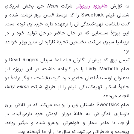
به گزارش
هالیوود ریپورتر
، شرکت
Neon
حق پخش آمریکای
شمالی فیلم Sweetsick را که توسط
آلیس برچ
نوشته شده و
کیت بلانشت
تهیه‌کنندگی آن را برعهده دارد، خریداری کرده است.
این پروژهٔ سینمایی که در حال حاضر مراحل تولید خود را در
بریتانیا سپری می‌کند، نخستین تجربهٔ کارگردانی
متیو وونر
خواهد
بود.
آلیس برچ
که پیش‌تر نگارش فیلمنامهٔ سریال Dead Ringers و
فیلم Lady Macbeth را در کارنامه داشت، در این پروژه نیز
به‌عنوان نویسندهٔ اصلی حضور دارد.
کیت بلانشت
، بازیگر برندهٔ دو
جایزهٔ اسکار، تهیه‌کنندگی فیلم را از طریق شرکت
Dirty Films
انجام می‌دهد.
فیلم Sweetsick داستان زنی را روایت می‌کند که در تلاش برای
بازسازی زندگی‌اش، به خانهٔ دوران کودکی خود بازمی‌گردد. در
آن‌جا، با مادر بیمار و خواهرش روبه‌رو شده و درگیر روابط
پیچیده و خاطراتی می‌شود که سال‌ها از آن‌ها گریخته بود.