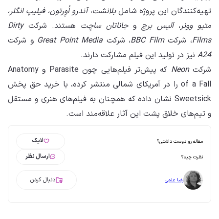
تهیه‌کنندگان این پروژه شامل
بلانشت
،
آندرو اُوِرتون
،
فیلیپ انگلر
،
متیو وونر
،
آلیس برچ
و
جاناتان ساچِت
هستند. شرکت
Dirty
Films
، شرکت
BBC Film
، شرکت
Great Point Media
و شرکت
A24
نیز در تولید این فیلم مشارکت دارند.
شرکت
Neon
که پیش‌تر فیلم‌هایی چون Parasite و Anatomy
of a Fall را در آمریکای شمالی منتشر کرده، با خرید حق پخش
Sweetsick نشان داده که همچنان به فیلم‌های هنری و مستقل
و تیم‌های خلاق پشت این آثار علاقه‌مند است.
لایک
مقاله رو دوست داشتی؟
ارسال نظر
نظرت چیه؟
دنبال کردن
رضا علمی