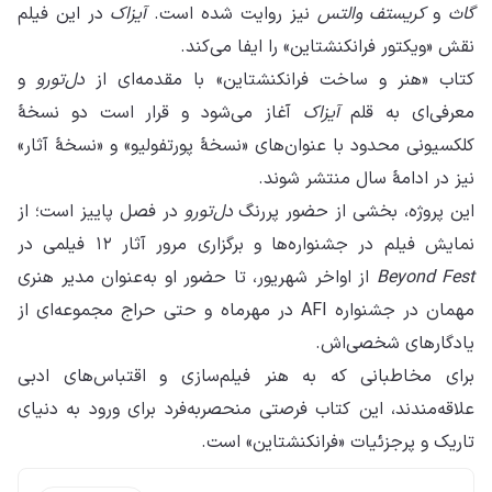
گاث
و
کریستف والتس
نیز روایت شده است.
آیزاک
در این فیلم
نقش «ویکتور فرانکنشتاین» را ایفا می‌کند.
کتاب «هنر و ساخت فرانکنشتاین» با مقدمه‌ای از
دل‌تورو
و
معرفی‌ای به قلم
آیزاک
آغاز می‌شود و قرار است دو نسخهٔ
کلکسیونی محدود با عنوان‌های «نسخهٔ پورتفولیو» و «نسخهٔ آثار»
نیز در ادامهٔ سال منتشر شوند.
این پروژه، بخشی از حضور پررنگ
دل‌تورو
در فصل پاییز است؛ از
نمایش فیلم در جشنواره‌ها و برگزاری مرور آثار ۱۲ فیلمی در
Beyond Fest
از اواخر شهریور، تا حضور او به‌عنوان مدیر هنری
مهمان در جشنواره AFI در مهرماه و حتی حراج مجموعه‌ای از
یادگارهای شخصی‌اش.
برای مخاطبانی که به هنر فیلم‌سازی و اقتباس‌های ادبی
علاقه‌مندند، این کتاب فرصتی منحصربه‌فرد برای ورود به دنیای
تاریک و پرجزئیات «فرانکنشتاین» است.