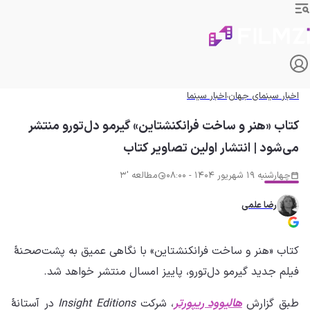
اخبار سینمای جهان
اخبار سینما
کتاب «هنر و ساخت فرانکنشتاین» گیرمو دل‌تورو منتشر
می‌شود | انتشار اولین تصاویر کتاب
چهارشنبه 19 شهریور 1404 - 08:00
مطالعه '3
رضا علمی
کتاب «هنر و ساخت فرانکنشتاین» با نگاهی عمیق به پشت‌صحنهٔ
فیلم جدید گیرمو دل‌تورو، پاییز امسال منتشر خواهد شد.
طبق گزارش
هالیوود ریپورتر
، شرکت
Insight Editions
در آستانهٔ