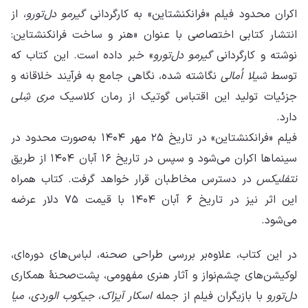
اکران محدود فیلم «فرانکنشتاین» به کارگردانی
گیرمو دل‌تورو
، از
انتشار کتابی اختصاصی با عنوان «هنر و ساخت فرانکنشتاین:
نوشته و کارگردانی
گیرمو دل‌تورو
» خبر داده است. این کتاب که
توسط
شیلا اُمالی
نگاشته شده، نگاهی جامع به فرآیند خلاقانه و
جزئیات تولید این اقتباس گوتیک از رمان کلاسیک
مری شِلی
دارد.
فیلم «فرانکنشتاین» در تاریخ ۲۵ مهر ۱۴۰۴ به‌صورت محدود در
سینماها اکران می‌شود و سپس در تاریخ ۱۶ آبان ۱۴۰۴ از طریق
نتفلیکس
در دسترس مخاطبان قرار خواهد گرفت. کتاب همراه
این اثر نیز در تاریخ ۶ آبان ۱۴۰۴ با قیمت ۷۵ دلار عرضه
می‌شود.
در این کتاب، علاوه‌بر بررسی طراحی صحنه، لباس‌های دوره‌ای،
لوکیشن‌های چشم‌نواز و آثار هنری مفهومی، پشت‌صحنهٔ همکاری
دل‌تورو
با بازیگران فیلم از جمله
اسکار آیزاک
،
جیکوب الوردی
،
میا