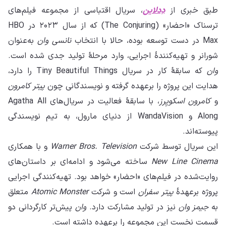
طبق خبری از
دِدلاین
، سریال اقتباسی از مجموعه‌ فیلم‌های
ترسناک «احضار» (The Conjuring) که از سال ۲۰۲۳ در HBO
Max در دست توسعه بوده، حالا با انتخاب
نانسی وان
به‌عنوان
شورانر و تهیه‌کنندهٔ اجرایی، وارد مرحلهٔ تولید جدی شده است.
وان
که سابقهٔ کار در سریال Tiny Beautiful Things را دارد،
هدایت این پروژه را برعهده گرفته و نویسندگانی چون
پیتر کامرون
و
کامرون اسکویِرز
، با سابقهٔ فعالیت در سریال‌های Agatha All
Along و WandaVision از دنیای مارول، به تیم نویسندگی
پیوسته‌اند.
این سریال توسط شرکت
Warner Bros. Television
و با همکاری
New Line Cinema
ساخته می‌شود و ادامه‌ای بر داستان‌های
روایت‌شده در فیلم‌های «احضار» خواهد بود. تهیه‌کنندگی اجرایی
پروژه برعهدهٔ
پیتر سفران
است و شرکت
Atomic Monster
متعلق
به
جیمز وان
نیز در تولید مشارکت دارد.
وان
پیش‌تر کارگردانی دو
قسمت نخست این مجموعه را برعهده داشته است.