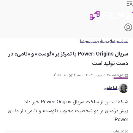
اخبار سینمای جهان
اخبار سینما
سریال Power: Origins با تمرکز بر «گوست» و «تامی» در
دست تولید است
پنج‌شنبه 20 شهریور 1404 - 14:00
مطالعه '1
رضا علمی
شبکهٔ استارز از ساخت سریال Power: Origins خبر داد؛
پیش‌درآمدی بر دو شخصیت محبوب «گوست» و «تامی» از دنیای
Power.
تبلیغات