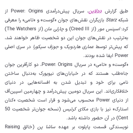
طبق گزارش
دِدلاین
، سریال پیش‌درآمدی Power: Origins از
شبکه
Starz
بازیگران نقش‌های جوان «گوست» و «تامی» را معرفی
کرد:
اسپنس مور
(از Creed III) و
چارلی مان
(از The Watchers)
به‌ترتیب در نقش‌های جوان این دو شخصیت ظاهر خواهند شد،
که پیش‌تر توسط
عماری هاردویک
و
جوزف سیکورا
در سری اصلی
Power ایفا شده بودند.
«گوست» و «تامی» در سریال Power: Origins، دو کارآفرین جوان
جاه‌طلب هستند که در خیابان‌های نیویورک به‌دنبال ساختن
نامی برای خود و تبدیل شدن به افسانه‌هایی در دنیای
خلافکاری‌اند. این سریال دومین پیش‌درآمد و چهارمین اسپین‌آف
از دنیای Power محسوب می‌شود و قرار است شخصیت «کنان
استارک» نیز با بازی
مکای کرتیس
(نسخه جوان‌تر شخصیت 50
Cent) در آن حضور داشته باشد.
نویسندگی قسمت پایلوت بر عهده
ساشا پن
(خالق Raising