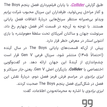
طبق گزارش
Collider
، با پایان فیلم‌برداری فصل پنجم The Boys
و آغاز مراحل پس‌تولید، طرفداران این سریال محبوب شرکت
پرایم
ویدئو
بی‌صبرانه منتظر سرنخ‌هایی دربارهٔ اتفاقات فصل پایانی
هستند. با توجه به آن‌چه در قسمت آخر فصل چهارم رخ داد،
سرنوشت جهان و ساکنان آمریکای تحت سلطهٔ «هوم‌لندر» با بازی
آنتونی استار
در معرض خطر قرار دارد.
پیش از آن‌که قسمت‌های پایانی The Boys در سال آینده
(احتمالاً ۱۴۰۵) منتشر شود، سریال فرعی Gen V قرار است
چشم‌اندازی از آیندهٔ این جهان ارائه دهد. در گفت‌وگویی
اختصاصی با
Collider
، بازیگران اصلی Gen V، یعنی
جاز سینکلر
و
لیزی برادوی
در مراسم فرش قرمز فصل دوم، دربارهٔ نقش این
فصل در شکل‌گیری فصل پنجم The Boys صحبت کردند.
لیزی برادوی
با اشاره به محرمانه‌بودن اطلاعات، گفت: