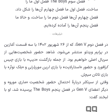
فصل سوم The Boys فصل اول ما را
ساخت، فصل اول ما فصل چهارم آن‌ها را شکل داد،
فصل چهارم آن‌ها فصل دوم ما را ساخت، و حالا ما
فصل پنجم آن‌ها را آماده کرده‌ایم.
تبلیغات
در فصل دوم Gen V، که از ۲۶ شهریور ۱۴۰۲ با سه قسمت آغازین
در
پرایم ویدئو
منتشر می‌شود، شاهد حضور شخصیت‌هایی از
سریال اصلی خواهیم بود. از جمله بازگشت «دیپ» با بازی
چیس
کرافورد
و حضور «استارلایت» با بازی
ارین موریارتی
و «بلک نوآر» با
بازی
ناتان میچل
.
وقتی از
سینکلر
دربارهٔ احتمال حضور شخصیت «ماری مورو» و
دیگر اعضای Gen V در فصل پنجم The Boys پرسیده شد، او با
لبخند گفت: