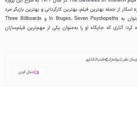
مک‌دونا پس از موفقیت چشمگیر فیلم The Banshees of Inisherin در سال ۲۰۲۲ به سراغ این پروژه
ت؛ فیلمی که نامزد ۹ جایزه اسکار از جمله بهترین فیلم، بهترین کارگردانی و بهترین بازیگر مرد
شد. از دیگر آثار شاخص او می‌توان به In Bruges، Seven Psychopaths و Three Billboards
Outside Ebbing, M اشاره کرد؛ آثاری که جایگاه او را به‌عنوان یکی از مهم‌ترین فیلم‌سازان
رسال نظر
بوکمارک
اشتراک‌گذاری
دنبال کردن