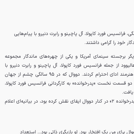
ذشت رابرت دووال در ۹۵ سالگی، فرانسیس فورد کاپولا، آل پاچینو و رابرت دنیرو با پیام‌هایی
ار خود را گرامی داشتند.
یگر برجسته سینمای آمریکا و یکی از چهره‌های ماندگار مجموعه
یوود از جمله فرانسیس فورد کاپولا، آل پاچینو و رابرت دنیرو با
انتشار پیام‌هایی جداگانه به این هنرمند ادای احترام کردند. دووال که در ۹۵ سالگی چشم از جهان
دو قسمت نخست «پدرخوانده» به کارگردانی فرانسیس فورد کاپولا،
یافت.
آل پاچینو که در «پدرخوانده» و «پدرخوانده ۲» در کنار دووال ایفای نقش کرده بود، در بیانیه‌ای اعلام
ووال برای من یک افتخار بود. او بازیگری ذاتی بود… استعداد