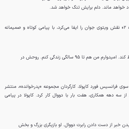
 خواهد ماند. دلم برایش تنگ خواهد شد.
رابرت دنیرو نیز که در «پدرخوانده ۲» نقش ویتوی جوان را ایفا می‌کرد، با پیامی کوتاه و صمیمانه
خداوند بابی را حفظ کند. امیدوارم من هم تا ۹۵ سالگی زندگی کنم. روحش در
 سوی فرانسیس فورد کاپولا، کارگردان مجموعه «پدرخوانده»، منتشر
 سه دهه همکاری، هفت بار با دووال کار کرد. کاپولا در پیامی
دن خبر از دست دادن رابرت دووال. او بازیگری بزرگ و بخش