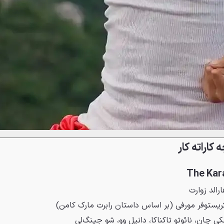
رالد زوارت
ریستوفر مورفی (بر اساس داستان رابرت مارک کامن)
ی چان، نائوتو تاکناکا، دانیل وو، شو جینگ‌لی