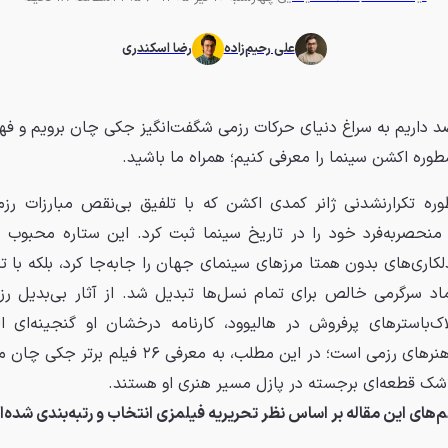
علی رحیم‌زاده
رضا اسکندری
صد داریم به سراغ دنیای حرکات رزمی شگفت‌انگیز جکی چان برویم و ف
طوره اکشن سینما را معرفی کنیم؛ همراه ما باشید.
ه تکرارنشدنی ژانر کمدی اکشن که با تلفیق بی‌نقص مبارزات رزم
 منحصربه‌فرد خود را در تاریخ سینما ثبت کرد. این ستاره محبوب نه‌
کاری‌های بدون همتا مرزهای سینمای جهان را جابه‌جا کرد، بلکه با تک
اد سرگرمی خالص برای تمام نسل‌ها تبدیل شد. از آثار بی‌بدیل ر
ک‌باسترهای پرفروش در هالیوود، کارنامه درخشان او گنجینه‌ای ا
علاقه‌مندان به هنرهای رزمی است؛ در این مطلب، به معرفی 
لاشک قطعه‌ای برجسته در پازل مسیر هنری او هستند.
م‌های این مقاله بر اساس نظر تحریریه فیلمزی انتخاب و رتبه‌بندی شده‌ان