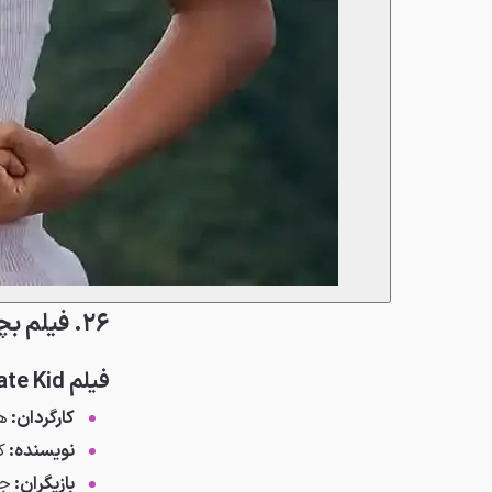
۲۶. فیلم بچه کاراته کار
فیلم The Karate Kid
کارگردان:
ها
نویسنده:
ک
بازیگران:
جک